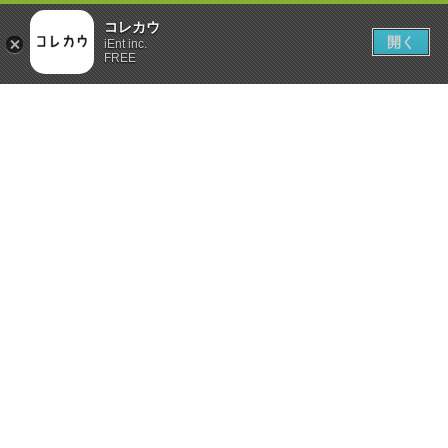
コレカウ
開く
iEnt inc.
FREE