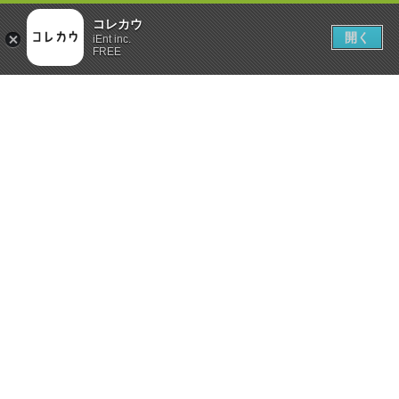
コレカウ
開く
iEnt inc.
FREE