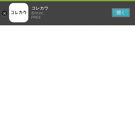
コレカウ
開く
iEnt inc.
FREE