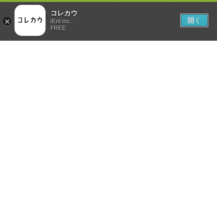
コレカウ
開く
iEnt inc.
FREE