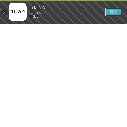
コレカウ
開く
iEnt inc.
FREE