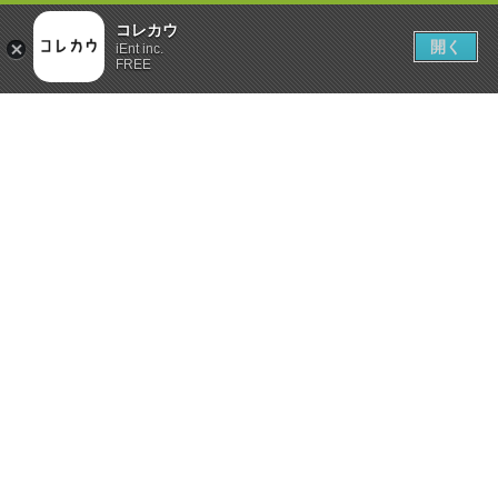
コレカウ
開く
iEnt inc.
FREE