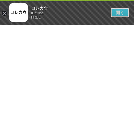
コレカウ
開く
iEnt inc.
FREE