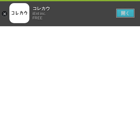
コレカウ
開く
iEnt inc.
FREE