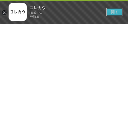
コレカウ
開く
iEnt inc.
FREE