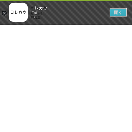
コレカウ
開く
iEnt inc.
FREE