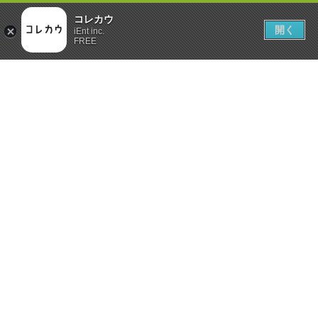
コレカウ
開く
iEnt inc.
FREE