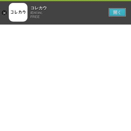
コレカウ
開く
iEnt inc.
FREE