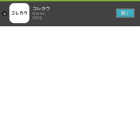
コレカウ
開く
iEnt inc.
FREE