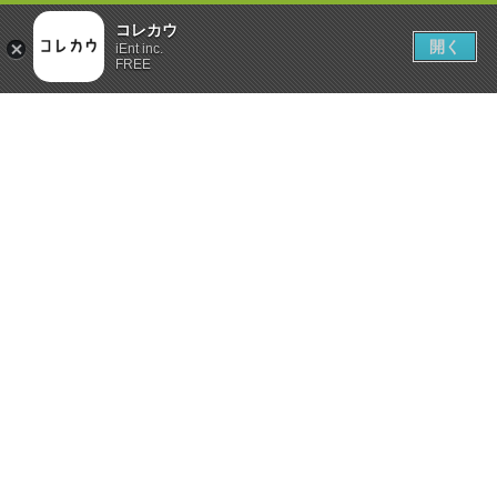
コレカウ
開く
iEnt inc.
FREE