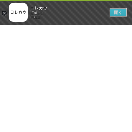
コレカウ
開く
iEnt inc.
FREE