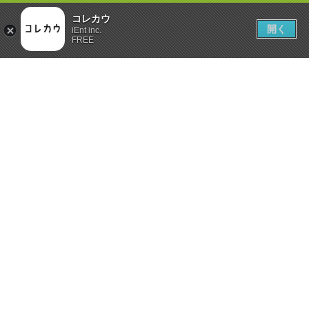
コレカウ
開く
iEnt inc.
FREE