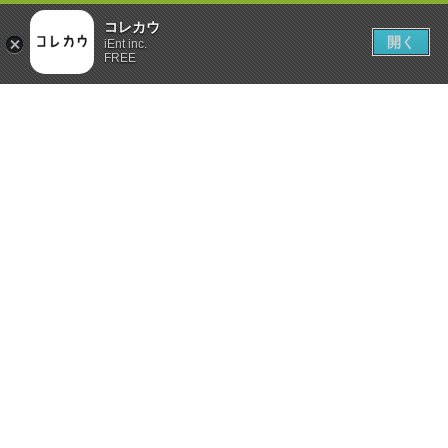
コレカウ
開く
iEnt inc.
FREE