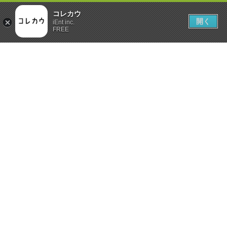
コレカウ
開く
iEnt inc.
FREE