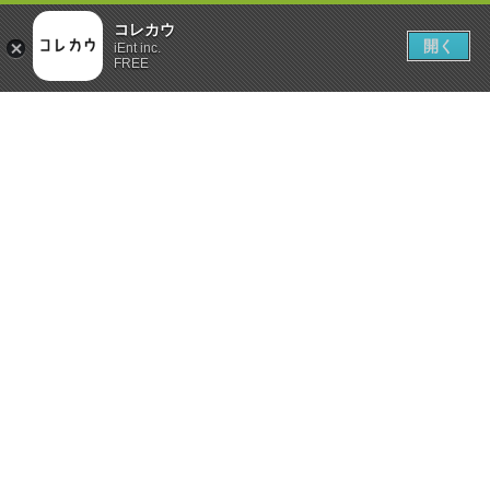
コレカウ
開く
iEnt inc.
FREE