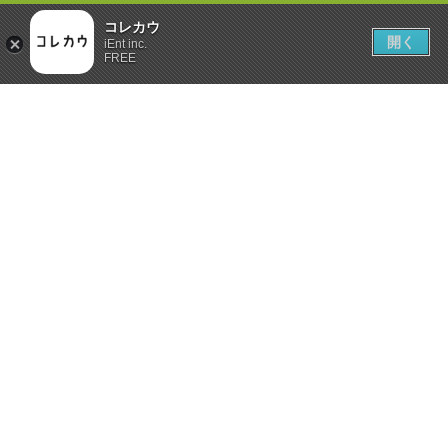
コレカウ
開く
iEnt inc.
FREE