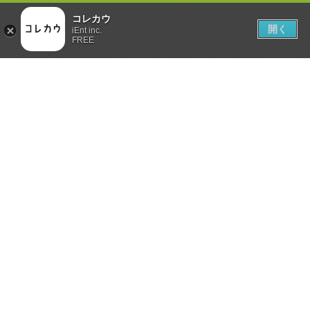
コレカウ
開く
iEnt inc.
FREE