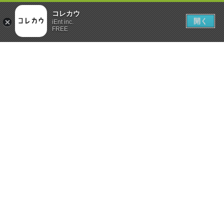
コレカウ
開く
iEnt inc.
FREE