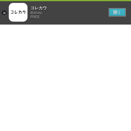
コレカウ
開く
iEnt inc.
FREE