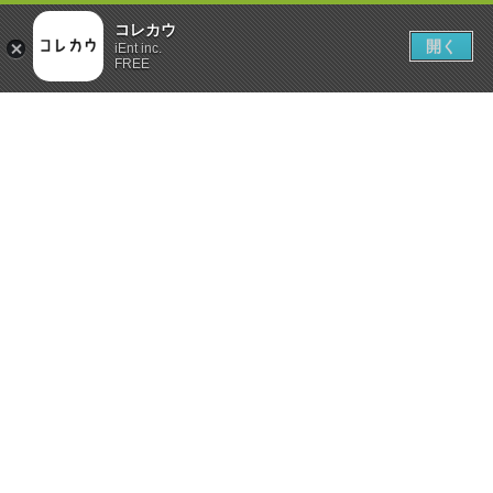
コレカウ
開く
iEnt inc.
FREE