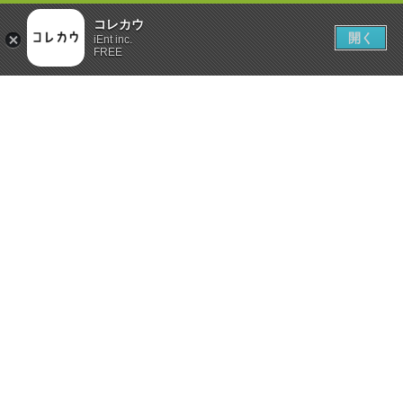
コレカウ
開く
iEnt inc.
FREE