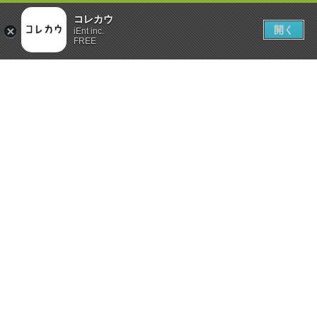
コレカウ
開く
iEnt inc.
FREE