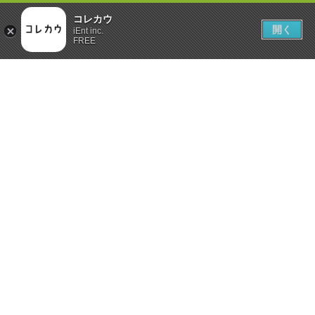
コレカウ
開く
iEnt inc.
FREE