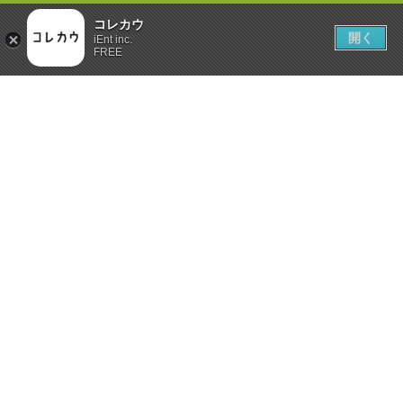
コレカウ
開く
iEnt inc.
FREE