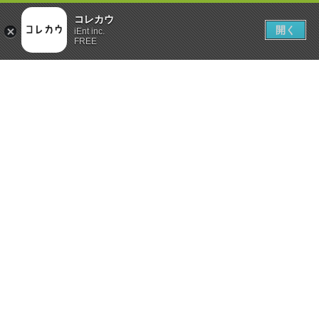
コレカウ
開く
iEnt inc.
FREE