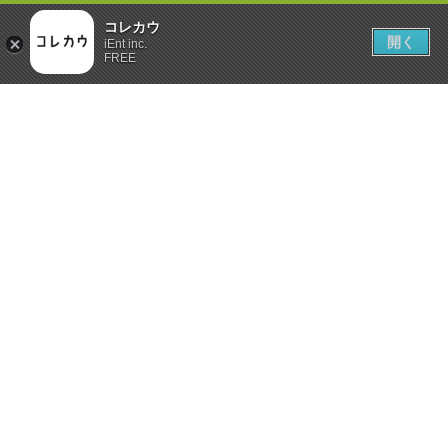
コレカウ
開く
iEnt inc.
FREE