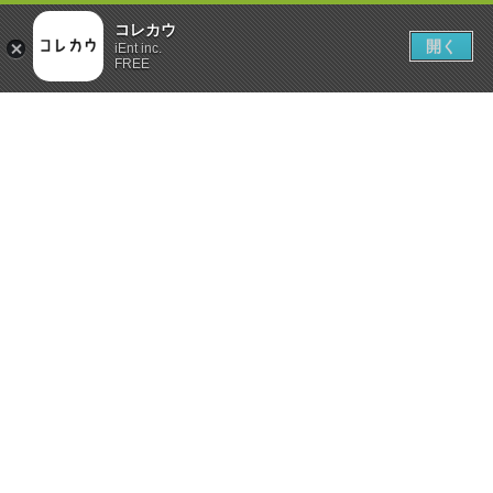
コレカウ
開く
iEnt inc.
FREE