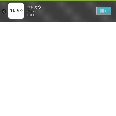
コレカウ
開く
iEnt inc.
FREE