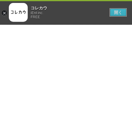
コレカウ
開く
iEnt inc.
FREE