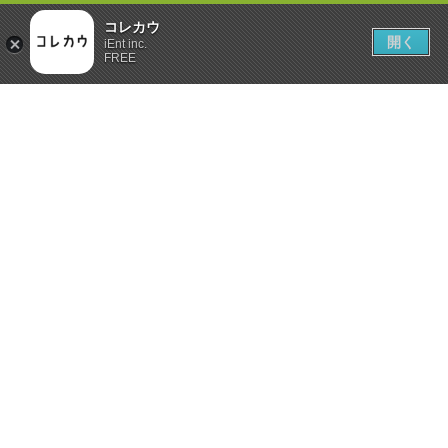
コレカウ
開く
iEnt inc.
FREE