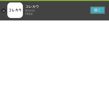
コレカウ
開く
iEnt inc.
FREE