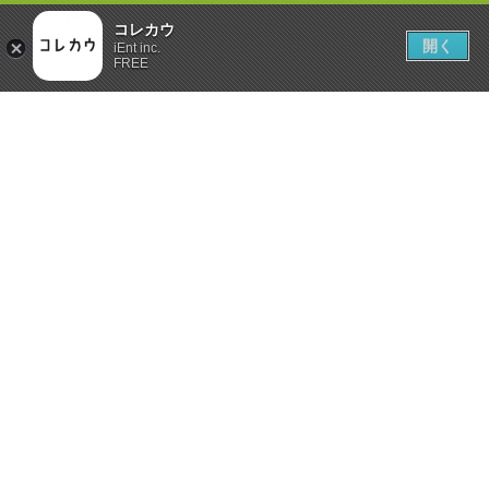
コレカウ
開く
iEnt inc.
FREE