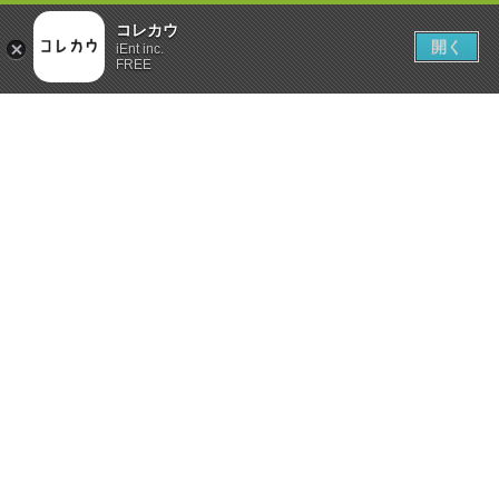
コレカウ
開く
iEnt inc.
FREE