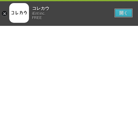
コレカウ
開く
iEnt inc.
FREE