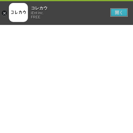
コレカウ
開く
iEnt inc.
FREE