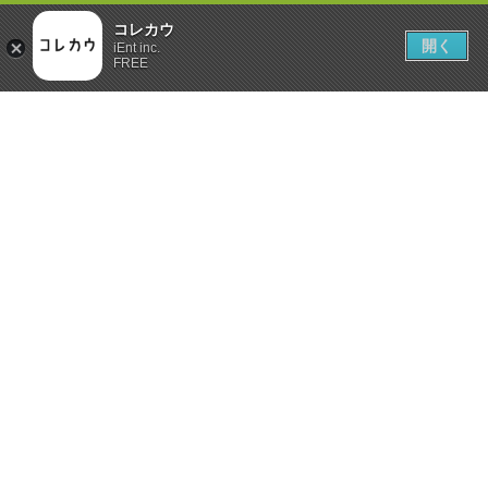
コレカウ
開く
iEnt inc.
FREE