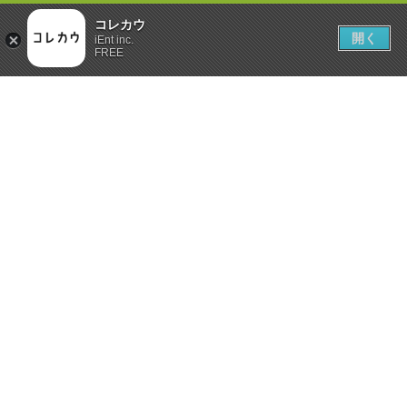
コレカウ
開く
iEnt inc.
FREE