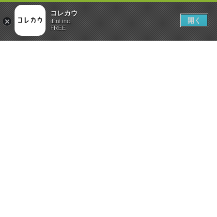
コレカウ
開く
iEnt inc.
FREE