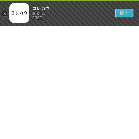
コレカウ
開く
iEnt inc.
FREE