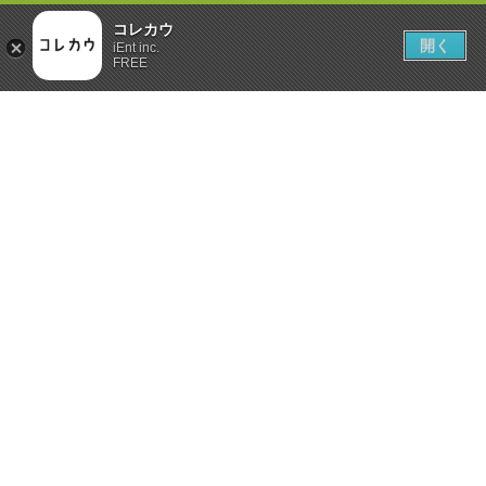
コレカウ
開く
iEnt inc.
FREE