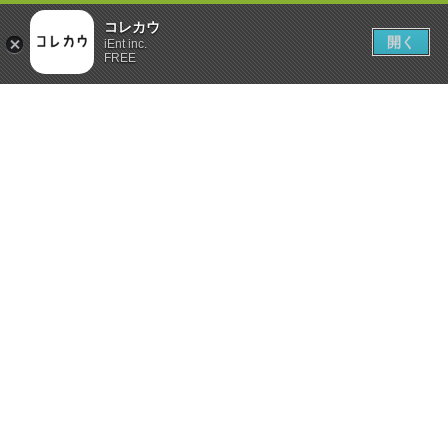
コレカウ
開く
iEnt inc.
FREE