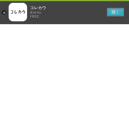
コレカウ
開く
iEnt inc.
FREE