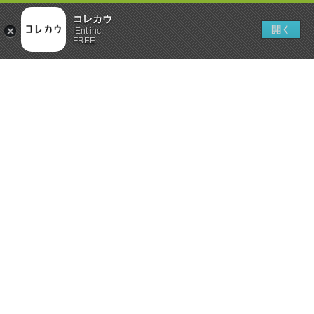
コレカウ
開く
iEnt inc.
FREE