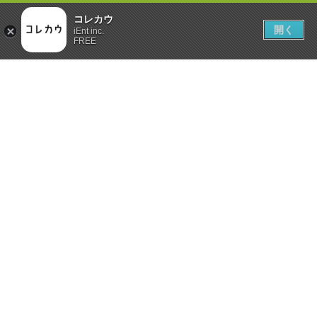
コレカウ
開く
iEnt inc.
FREE