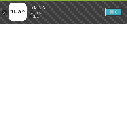
コレカウ
開く
iEnt inc.
FREE