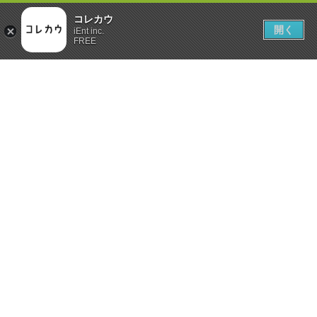
コレカウ
開く
iEnt inc.
FREE